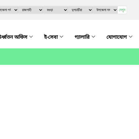
দেখুন
র্ধ্বতন অফিস
ই-সেবা
গ্যালারি
যোগাযোগ