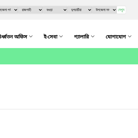
দেখুন
র্ধ্বতন অফিস
ই-সেবা
গ্যালারি
যোগাযোগ